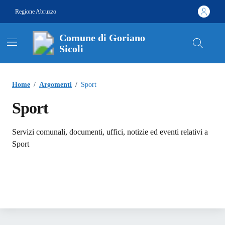
Vai ai contenuti
Vai al footer
Regione Abruzzo
Comune di Goriano
Sicoli
Contenuti in evidenza
Home
/
Argomenti
/
Sport
Sport
Dettagli dell'argomento
Servizi comunali, documenti, uffici, notizie ed eventi relativi a
Sport