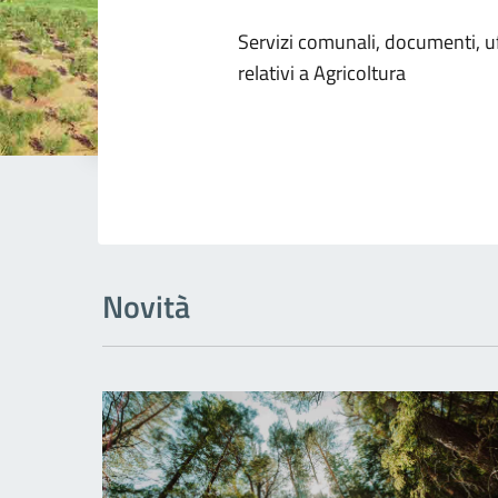
Dettagli dell
Servizi comunali, documenti, uff
relativi a Agricoltura
Novità