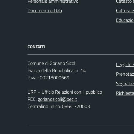
Personale amministrativo
Catasto e
Documenti e Dati
Cultura 
Educazio
CONTATTI
Comune di Goriano Sicoli
Leggi le
Piazza della Repubblica, n. 14
Prenota
P.iva : 00218000669
Segnalazi
URP – Ufficio Relazioni con il pubblico
Richiest
PEC:
gorianosicoli@pec.it
Centralino unico: 0864 720003