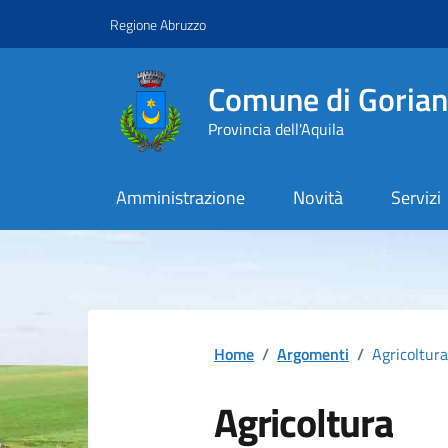
Vai ai contenuti
Vai al footer
Regione Abruzzo
Comune di Goriano
Provincia dell'Aquila
Amministrazione
Novità
Servizi
Contenuti in evidenza
Home
/
Argomenti
/
Agricoltura
Agricoltura