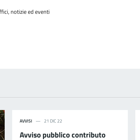
'argomento
ici, notizie ed eventi
AVVISI
21 DIC 22
Avviso pubblico contributo