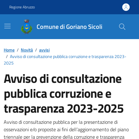
Vai ai contenuti
Vai al footer
Regione Abruzzo
Comune di Goriano Sicoli
Contenuti in evidenza
Home
/
Novità
/
avvisi
/
Avviso di consultazione pubblica corruzione e trasparenza 2023-
2025
Avviso di consultazione
pubblica corruzione e
trasparenza 2023-2025
Dettagli della notizia
Avviso di consultazione pubblica per la presentazione di
osservazioni e/o proposte ai fini dell’aggiornamento del piano
triennale per la prevenzione della corruzione e trasparenza