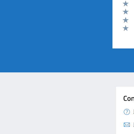
Valut
Valut
Valut
Valut
Valut
Con