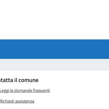
a 5 stelle su 5
a 4 stelle su 5
a 3 stelle su 5
a 2 stelle su 5
a 1 stelle su 5
tatta il comune
Leggi le domande frequenti
Richiedi assistenza