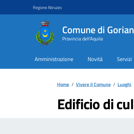
Vai ai contenuti
Vai al footer
Regione Abruzzo
Comune di Goriano
Provincia dell'Aquila
Amministrazione
Novità
Servizi
Contenuti in evidenza
Home
/
Vivere il Comune
/
Luoghi
Edificio di cu