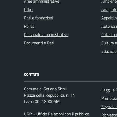
Aree amministrative
Ambient
Uffici
Anagrafe 
Enti e fondazioni
Appalti p
Politici
Autorizza
Personale amministrativo
Catasto e
Documenti e Dati
Cultura 
Educazio
CONTATTI
Comune di Goriano Sicoli
Leggi le
Piazza della Repubblica, n. 14
Prenota
P.iva : 00218000669
Segnalazi
URP – Ufficio Relazioni con il pubblico
Richiest