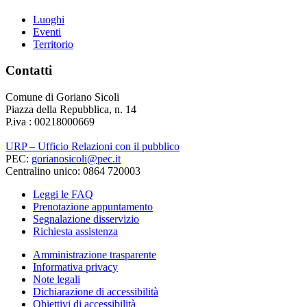
Luoghi
Eventi
Territorio
Contatti
Comune di Goriano Sicoli
Piazza della Repubblica, n. 14
P.iva : 00218000669
URP – Ufficio Relazioni con il pubblico
PEC:
gorianosicoli@pec.it
Centralino unico: 0864 720003
Leggi le FAQ
Prenotazione appuntamento
Segnalazione disservizio
Richiesta assistenza
Amministrazione trasparente
Informativa privacy
Note legali
Dichiarazione di accessibilità
Obiettivi di accessibilità