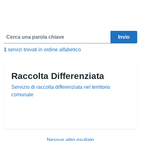
Esplora tutti i servizi
Cerca una parola chiave
Invio
1
servizi trovati in ordine alfabetico
Raccolta Differenziata
Servizio di raccolta differenziata nel territorio
comunale
Nessun altro risultato