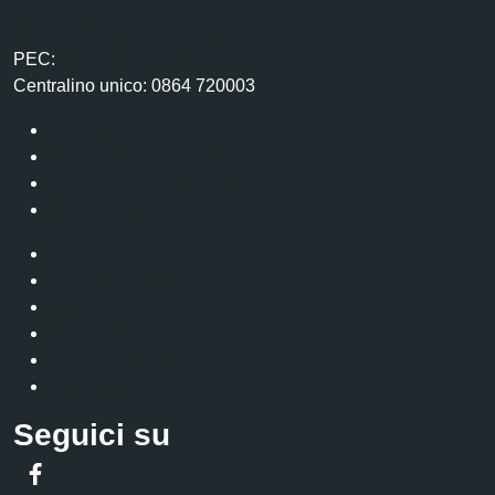
URP – Ufficio Relazioni con il pubblico
PEC:
gorianosicoli@pec.it
Centralino unico: 0864 720003
Leggi le FAQ
Prenotazione appuntamento
Segnalazione disservizio
Richiesta assistenza
Amministrazione trasparente
Informativa privacy
Note legali
Dichiarazione di accessibilità
Obiettivi di accessibilità
Cookie Policy (UE)
Seguici su
Facebook