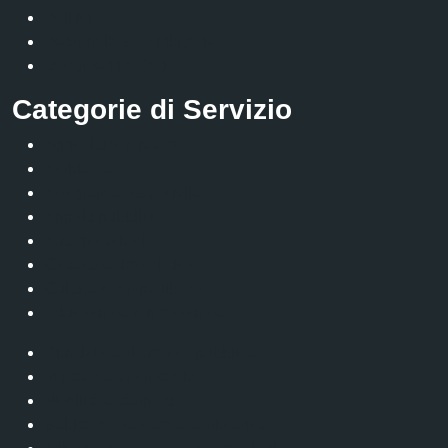
Politici
Personale amministrativo
Documenti e Dati
Categorie di Servizio
Agricoltura e pesca
Ambiente
Anagrafe e stato civile
Appalti pubblici
Autorizzazioni
Catasto e urbanistica
Cultura e tempo libero
Educazione e formazione
Giustizia e sicurezza pubblica
Imprese e commercio
Mobilità e trasporti
Salute, benessere e assistenza