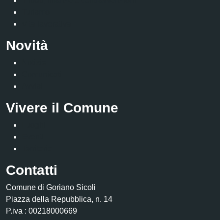
Tributi, finanze e contravvenzioni
Turismo
Vita lavorativa
Novità
Notizie
Comunicati
Avvisi
Vivere il Comune
Luoghi
Eventi
Territorio
Contatti
Comune di Goriano Sicoli
Piazza della Repubblica, n. 14
P.iva : 00218000669