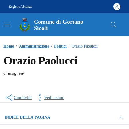
Vai ai contenuti
Vai al footer
Regione Abruzzo
Comune di Goriano
Sicoli
Contenuti in evidenza
Home
/
Amministrazione
/
Politici
/
Orazio Paolucci
Orazio Paolucci
Consigliere
Condividi
Vedi azioni
INDICE DELLA PAGINA