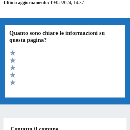
Ultimo aggiornamento:
19/02/2024, 14:37
Quanto sono chiare le informazioni su
questa pagina?
Valuta 5 stelle su 5
Valuta 4 stelle su 5
Valuta 3 stelle su 5
Valuta 2 stelle su 5
Valuta 1 stelle su 5
Contatta il comune