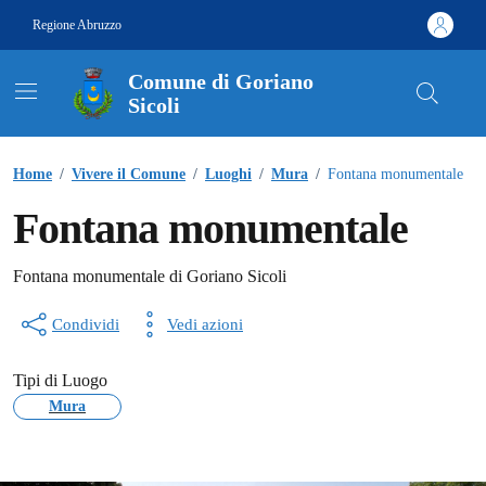
Vai ai contenuti
Vai al footer
Regione Abruzzo
Comune di Goriano
Sicoli
Contenuti in evidenza
Home
/
Vivere il Comune
/
Luoghi
/
Mura
/
Fontana monumentale
Fontana monumentale
Fontana monumentale di Goriano Sicoli
Condividi
Vedi azioni
Tipi di Luogo
Mura