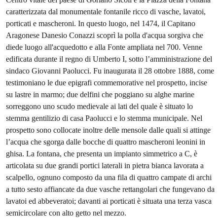
caratterizzata dal monumentale fontanile ricco di vasche, lavatoi,
porticati e mascheroni. In questo luogo, nel 1474, il Capitano
Aragonese Danesio Conazzi scoprì la polla d'acqua sorgiva che
diede luogo all'acquedotto e alla Fonte ampliata nel 700. Venne
edificata durante il regno di Umberto I, sotto l’amministrazione del
sindaco Giovanni Paolucci. Fu inaugurata il 28 ottobre 1888, come
testimoniano le due epigrafi commemorative nel prospetto, incise
su lastre in marmo; due delfini che poggiano su alghe marine
sorreggono uno scudo medievale ai lati del quale è situato lo
stemma gentilizio di casa Paolucci e lo stemma municipale. Nel
prospetto sono collocate inoltre delle mensole dalle quali si attinge
l’acqua che sgorga dalle bocche di quattro mascheroni leonini in
ghisa. La fontana, che presenta un impianto simmetrico a C, è
articolata su due grandi portici laterali in pietra bianca lavorata a
scalpello, ognuno composto da una fila di quattro campate di archi
a tutto sesto affiancate da due vasche rettangolari che fungevano da
lavatoi ed abbeveratoi; davanti ai porticati è situata una terza vasca
semicircolare con alto getto nel mezzo.