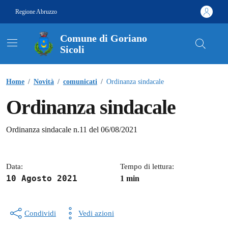
Vai ai contenuti
Vai al footer
Regione Abruzzo
Comune di Goriano
Sicoli
Contenuti in evidenza
Home
/
Novità
/
comunicati
/
Ordinanza sindacale
Ordinanza sindacale
Dettagli della notizia
Ordinanza sindacale n.11 del 06/08/2021
Data:
Tempo di lettura:
10 Agosto 2021
1 min
Condividi
Vedi azioni